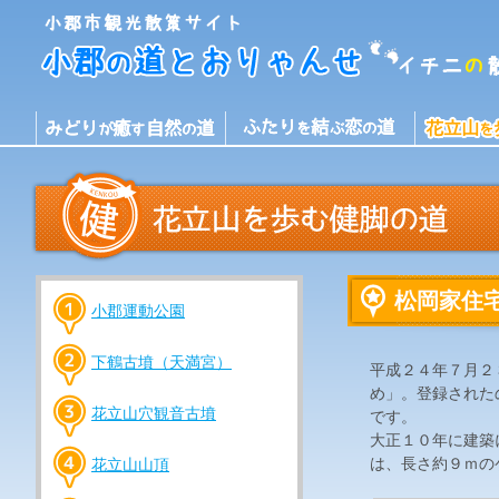
松岡家住
小郡運動公園
下鶴古墳（天満宮）
平成２４年７月２
め」。登録された
花立山穴観音古墳
です。
大正１０年に建築
は、長さ約９ｍの
花立山山頂