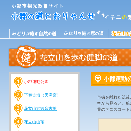
小郡運動
小郡運動公園
下鶴古墳（天満宮）
市街を離れた筑後
空から見ると、船
花立山穴観音古墳
業のテニスコート
花立山山頂